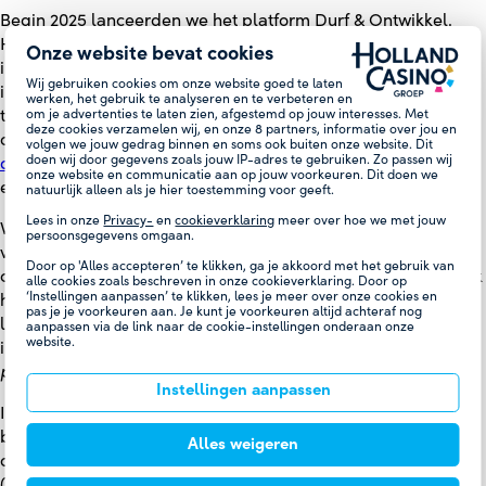
Begin 2025 lanceerden we het platform Durf & Ontwikkel.
Hier kunnen medewerkers hun duurzame
Onze website bevat cookies
inzetbaarheidsbudget laagdrempelig inzetten voor
Wij gebruiken cookies om onze website goed te laten
individuele coaching. Ze kunnen bij een ervaren coach
werken, het gebruik te analyseren en te verbeteren en
om je advertenties te laten zien, afgestemd op jouw interesses. Met
terecht met vragen over hun loopbaan, voor persoonlijke
deze cookies verzamelen wij, en onze
8
partners, informatie over jou en
ontwikkeling of om te leren hoe je stress kunt voorkomen. Via
volgen we jouw gedrag binnen en soms ook buiten onze website. Dit
doen wij door gegevens zoals jouw IP-adres te gebruiken. Zo passen wij
durfenontwikkel.nl
kunnen medewerkers in een paar klikken
onze website en communicatie aan op jouw voorkeuren. Dit doen we
een (online) gesprek inplannen.
natuurlijk alleen als je hier toestemming voor geeft.
Lees in onze
Privacy-
en
cookieverklaring
meer over hoe we met jouw
Wij hebben onze opleidingsstructuur aangepast en
persoonsgegevens omgaan.
vernieuwd met onder meer vakopleidingen, diverse
Door op 'Alles accepteren’ te klikken, ga je akkoord met het gebruik van
cursussen en e-learnings op het gebied van compliance. Ook
alle cookies zoals beschreven in onze cookieverklaring. Door op
‘Instellingen aanpassen’ te klikken, lees je meer over onze cookies en
hebben we de inwerkprogramma’s voor operationeel
pas je je voorkeuren aan. Je kunt je voorkeuren altijd achteraf nog
leidinggevenden vernieuwd en het duurzaam
aanpassen via de link naar de cookie-instellingen onderaan onze
website.
inzetbaarheidsbudget actiever gepromoot, onder meer in de
performance
cyclus.
Instellingen aanpassen
In 2025 is een start gemaakt met het digitaal
bijblijven bij veranderingen in de digitale wereld. Binnen het
Alles weigeren
opgezette AI-awareness programma hebben zo'n 400
(staf)medewerkers een basiscursus AI gevolgd met, naast