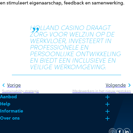
en stimuleert eigenaarschap, feedback en samenwerking.
HOLLAND CASINO DRAAGT
ZORG VOOR WELZIJN OP DE
WERKVLOER, INVESTEERT IN
PROFESSIONELE EN
PERSOONLIJKE ONTWIKKELING
EN BIEDT EEN INCLUSIEVE EN
VEILIGE WERKOMGEVING.
Vorige
Volgende
Sustainability strategie
Medewerkers in het nieuw gestoken
Aanbod
Help
Informatie
Over ons