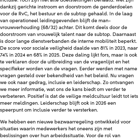
inclusie. Toch zijn niet alle doelstellingen behaald. Wel zijn
dankzij gerichte instroom en doorstroom de genderdoelen
voor de RvC, het bestuur en de subtop gehaald. In de laag
van operationeel leidinggevenden blijft de man-
vrouwverhouding (68/32) achter. Dit komt deels door de
doorstroom van vrouwelijk talent naar de subtop. Daarnaast
is door lange dienstverbanden de interne mobiliteit beperkt.
De score voor sociale veiligheid daalde van 81% in 2023, naar
74% in 2024 en 68% in 2025. Deze daling lijkt fors, maar is ook
te verklaren door de uitbreiding van de vragenlijst en het
specifieker worden van de vragen. Eerder werden met name
vragen gesteld over bekendheid van het beleid. Nu vragen
we ook naar gedrag, inclusie en leiderschap. Zo ontvangen
we meer informatie, wat ons de kans biedt om verder te
verbeteren. Positief is dat de veilige meldcultuur leidt tot iets
meer meldingen. Leiderschap blijft ook in 2026 een
speerpunt om inclusie verder te versterken.
We hebben een nieuwe bezwaarregeling ontwikkeld voor
situaties waarin medewerkers het oneens zijn met
beslissingen over hun arbeidssituatie. Voor de rol van