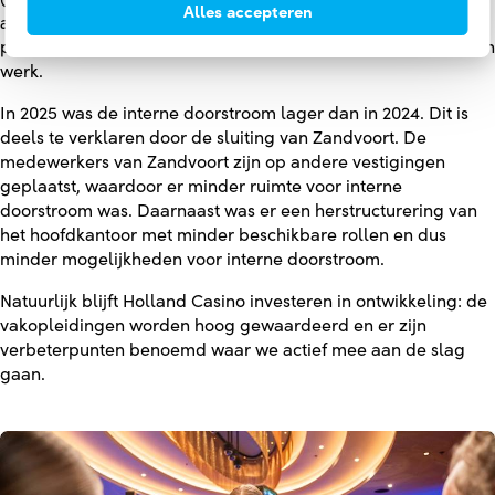
Alles accepteren
aandacht voor wet- en regelgeving, vooral concrete en
pragmatische mogelijkheden om AI toe te passen in het eigen
werk.
In 2025 was de interne doorstroom lager dan in 2024. Dit is
deels te verklaren door de sluiting van Zandvoort. De
medewerkers van Zandvoort zijn op andere vestigingen
geplaatst, waardoor er minder ruimte voor interne
doorstroom was. Daarnaast was er een herstructurering van
het hoofdkantoor met minder beschikbare rollen en dus
minder mogelijkheden voor interne doorstroom.
Natuurlijk blijft Holland Casino investeren in ontwikkeling: de
vakopleidingen worden hoog gewaardeerd en er zijn
verbeterpunten benoemd waar we actief mee aan de slag
gaan.