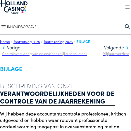
Back to homepage
O
INHOUDSOPGAVE
Home
/
Jaarverslag 2025
/
Jaarrekening 2025
/
BIJLAGE
Vorige
Volgende
Controleverklaring van de onafhankelijke accountant
Vijfjaaroverzicht
BIJLAGE
BESCHRIJVING VAN ONZE
VERANTWOORDELIJKHEDEN VOOR DE
CONTROLE VAN DE JAARREKENING
Wij hebben deze accountantscontrole professioneel kritisch
uitgevoerd en hebben waar relevant professionele
oordeelsvorming toegepast in overeenstemming met de