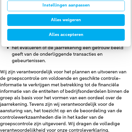
van onze controleverklaring. Toekomstige
Instellingen aanpassen
gebeurtenissen of omstandigheden kunnen er echter
toe leiden dat een entiteit haar continuïteit niet langer
Alles weigeren
kan handhaven;
het evalueren van de presentatie, structuur en inhoud
Alles accepteren
van de jaarrekening en de daarin opgenomen
toelichtingen; en
het evalueren of de jaarrekening een getrouw beeld
geeft van de onderliggende transacties en
gebeurtenissen.
Wij zijn verantwoordelijk voor het plannen en uitvoeren van
de groepscontrole om voldoende en geschikte controle-
informatie te verkrijgen met betrekking tot de financiële
informatie van de entiteiten of bedrijfsonderdelen binnen de
groep als basis voor het vormen van een oordeel over de
jaarrekening. Tevens zijn wij verantwoordelijk voor de
aansturing van, het toezicht op en de beoordeling van de
controlewerkzaamheden die in het kader van de
groepscontrole zijn uitgevoerd. Wij dragen de volledige
verantwoordelijkheid voor onze controleverklaring.