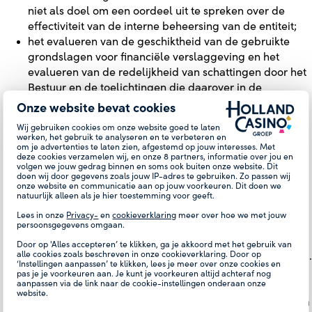
niet als doel om een oordeel uit te spreken over de
effectiviteit van de interne beheersing van de entiteit;
het evalueren van de geschiktheid van de gebruikte
grondslagen voor financiële verslaggeving en het
evalueren van de redelijkheid van schattingen door het
Bestuur en de toelichtingen die daarover in de
jaarrekening staan;
Onze website bevat cookies
het vaststellen dat de door het Bestuur gehanteerde
Wij gebruiken cookies om onze website goed te laten
continuïteits­veronderstelling aanvaardbaar is. Tevens
werken, het gebruik te analyseren en te verbeteren en
om je advertenties te laten zien, afgestemd op jouw interesses. Met
het op basis van de verkregen controle-informatie
deze cookies verzamelen wij, en onze
8
partners, informatie over jou en
vaststellen of er gebeurtenissen en omstandigheden
volgen we jouw gedrag binnen en soms ook buiten onze website. Dit
doen wij door gegevens zoals jouw IP-adres te gebruiken. Zo passen wij
zijn waardoor gerede twijfel zou kunnen bestaan of de
onze website en communicatie aan op jouw voorkeuren. Dit doen we
vennootschap haar activiteiten in continuïteit kan
natuurlijk alleen als je hier toestemming voor geeft.
voortzetten. Als wij concluderen dat er een onzekerheid
Lees in onze
Privacy-
en
cookieverklaring
meer over hoe we met jouw
van materieel belang bestaat, zijn wij verplicht om
persoonsgegevens omgaan.
aandacht in onze controleverklaring te vestigen op de
Door op 'Alles accepteren’ te klikken, ga je akkoord met het gebruik van
alle cookies zoals beschreven in onze cookieverklaring. Door op
relevante gerelateerde toelichtingen in de jaarrekening.
‘Instellingen aanpassen’ te klikken, lees je meer over onze cookies en
Als de toelichtingen inadequaat zijn, moeten wij onze
pas je je voorkeuren aan. Je kunt je voorkeuren altijd achteraf nog
aanpassen via de link naar de cookie-instellingen onderaan onze
verklaring aanpassen. Onze conclusies zijn gebaseerd
website.
op de controle-informatie die verkregen is tot de datum