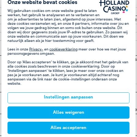
Onze website bevat cookies
Personeelskosten
3
-302.296
-297.419
Wij gebruiken cookies om onze website goed te laten
Operationele kosten
4
-143.084
-178.616
werken, het gebruik te analyseren en te verbeteren en
om je advertenties te laten zien, afgestemd op jouw interesses. Met
Brutobedrijfsresultaat
34.820
9.92
deze cookies verzamelen wij, en onze
8
partners, informatie over jou en
volgen we jouw gedrag binnen en soms ook buiten onze website. Dit
Financieringsbaten
5
2.920
4.062
doen wij door gegevens zoals jouw IP-adres te gebruiken. Zo passen wij
onze website en communicatie aan op jouw voorkeuren. Dit doen we
Financieringslasten
6
-9.219
-10.502
natuurlijk alleen als je hier toestemming voor geeft.
Aandeel in resultaat
65
-22
Lees in onze
Privacy-
en
cookieverklaring
meer over hoe we met jouw
deelnemingen
7
persoonsgegevens omgaan.
Resultaat voor
28.586
3.46
Door op 'Alles accepteren’ te klikken, ga je akkoord met het gebruik van
alle cookies zoals beschreven in onze cookieverklaring. Door op
vennootschapsbelasting
‘Instellingen aanpassen’ te klikken, lees je meer over onze cookies en
uit voortgezette
pas je je voorkeuren aan. Je kunt je voorkeuren altijd achteraf nog
aanpassen via de link naar de cookie-instellingen onderaan onze
bedrijfsactiviteiten
website.
Vennootschapsbelasting
8
-3.485
-10.368
Resultaat na belasting
25.101
Instellingen aanpassen
uit voortgezette
bedrijfsactiviteiten
-6.90
Alles weigeren
Resultaat na belasting uit
3.284
-3.519
beëindigde
Alles accepteren
bedrijfsactiviteiten
9