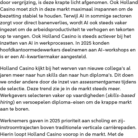
door vergrijzing, is deze krapte licht afgenomen. Ook Holland
Casino moet zich in deze markt maximaal inspannen om de
bezetting stabiel te houden. Terwijl AI in sommige sectoren
zorgt voor direct banenverlies, wordt AI ook steeds vaker
ingezet om de arbeidsproductiviteit te verhogen en tekorten
op te vangen. Ook Holland Casino is steeds actiever bij het
inzetten van AI in werkprocessen. In 2025 konden
hoofdkantoormedewerkers deelnemen aan AI-workshops en
is er een AI-kwartiermaker aangesteld.
Holland Casino kijkt bij het werven van nieuwe collega's al
jaren meer naar hun skills dan naar hun diploma's. Dit doen
we onder andere door de inzet van
assessmentgames
tijdens
de selectie. Deze trend zie je in de markt steeds meer.
Werkgevers selecteren vaker op vaardigheden (
skills-based
hiring
) en versoepelen diploma-eisen om de krappe markt
aan te boren.
Werknemers gaven in 2025 prioriteit aan scholing en zij-
instroomtrajecten boven traditionele verticale carrièrepaden.
Hierin loopt Holland Casino voorop in de markt. Met de