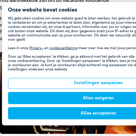
nog aantrekkelijk zijn om bij vacatures voldoende
geïnteresseerden te werven.
Onze website bevat cookies
Het aantrekken en behouden van nieuwe generaties
Wij gebruiken cookies om onze website goed te laten werken, het gebruik te
te verbeteren en om je advertenties te laten zien, afgestemd op jouw intere
medewerkers vereist structurele aandacht. Investeren in
cookies verzamelen wij, en onze
8
partners, informatie over jou en volgen 
ook buiten onze website. Dit doen wij door gegevens zoals jouw IP-adres te 
flexibiliteit en een aantrekkelijk arbeidsvoorwaardenpakket
website en communicatie aan op jouw voorkeuren. Dit doen we natuurlijk all
zijn essentieel om als werkgever onderscheidend te blijven.
voor geeft.
Lees in onze
Privacy-
en
cookieverklaring
meer over hoe we met jouw pers
Door op 'Alles accepteren’ te klikken, ga je akkoord met het gebruik van alle
onze cookieverklaring. Door op ‘Instellingen aanpassen’ te klikken, lees je m
je voorkeuren aan. Je kunt je voorkeuren altijd achteraf nog aanpassen via d
instellingen onderaan onze website.
Instellingen aanpassen
Alles weigeren
Alles accepteren