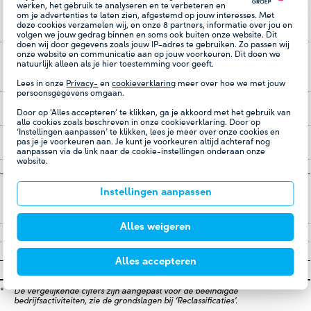
Overig totaalresultaat te
werken, het gebruik te analyseren en te verbeteren en
om je advertenties te laten zien, afgestemd op jouw interesses. Met
reclassificeren naar winst- en
deze cookies verzamelen wij, en onze
8
partners, informatie over jou en
verliesrekening in volgende perioden
volgen we jouw gedrag binnen en soms ook buiten onze website. Dit
doen wij door gegevens zoals jouw IP-adres te gebruiken. Zo passen wij
- Valutaomrekeningsverschillen op
-
1
onze website en communicatie aan op jouw voorkeuren. Dit doen we
natuurlijk alleen als je hier toestemming voor geeft.
buitenlandse activiteiten van
deelneming
Lees in onze
Privacy-
en
cookieverklaring
meer over hoe we met jouw
persoonsgegevens omgaan.
Totaal niet-gerealiseerde resultaten,
-
1
Door op 'Alles accepteren’ te klikken, ga je akkoord met het gebruik van
na belastingen
alle cookies zoals beschreven in onze cookieverklaring. Door op
‘Instellingen aanpassen’ te klikken, lees je meer over onze cookies en
Totaal gerealiseerde en niet-
28.385
-10.425
pas je je voorkeuren aan. Je kunt je voorkeuren altijd achteraf nog
gerealiseerde resultaten
aanpassen via de link naar de cookie-instellingen onderaan onze
website.
Totaal gerealiseerde en niet-
Instellingen aanpassen
gerealiseerde resultaten toe te
rekenen aan:
Alles weigeren
- Aandeelhouder van de Vennootschap
28.077
-10.601
- Minderheidsbelangen
308
176
Alles accepteren
28.385
-10.425
*
De vergelijkende cijfers zijn aangepast voor de beëindigde
bedrijfsactiviteiten, zie de grondslagen bij ‘Reclassificaties’.