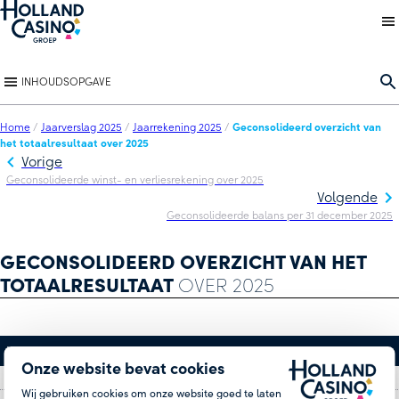
Back to homepage
O
INHOUDSOPGAVE
Home
/
Jaarverslag 2025
/
Jaarrekening 2025
/
Geconsolideerd overzicht van
het totaalresultaat over 2025
Vorige
Geconsolideerde winst- en verliesrekening over 2025
Volgende
Geconsolideerde balans per 31 december 2025
GECONSOLIDEERD OVERZICHT VAN HET
TOTAALRESULTAAT
OVER 2025
in duizenden euro
2025
2024*
Onze website bevat cookies
Resultaat over de verslagperiode
28.385
-10.426
Wij gebruiken cookies om onze website goed te laten