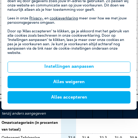
doen wij door gegevens zoals jouw IP-adres te gebruiken. Zo passen wij
onze website en communicatie aan op jouw voorkeuren. Dit doen we
natuurlijk alleen als je hier toestemming voor geeft.
Balans
Lees in onze
Privacy-
en
cookieverklaring
meer over hoe we met jouw
Eigen vermogen
196,8
168,5
179,3
156,4
139,7
persoonsgegevens omgaan.
Langlopende verplichtingen
278,2
301,3
340,7
395,7
459,4
Door op 'Alles accepteren’ te klikken, ga je akkoord met het gebruik van
alle cookies zoals beschreven in onze cookieverklaring. Door op
Balanstotaal
672,6
661,4
733,3
763,2
732,8
‘Instellingen aanpassen’ te klikken, lees je meer over onze cookies en
pas je je voorkeuren aan. Je kunt je voorkeuren altijd achteraf nog
aanpassen via de link naar de cookie-instellingen onderaan onze
Investeringen in materiële vaste
website.
35,7
48,1
47,5
37,6
56,7
activa in het jaar
Instellingen aanpassen
Kasstroom uit operationele
76,0
11,2
40,9
79,7
147,6
activiteiten
Alles weigeren
EBITDA
101,0
70,6
98,6
88,3
-1,2
EBIT
34,6
6,4
35,7
26,9
-60,9
Alles accepteren
*
De vergelijkende cijfers zijn aangepast.
bedragen in miljoenen euro,
2025
2024*
2023
2022
2021
tenzij anders aangegeven
Omzetcategorieën (in procenten
van totaal)
Opbrengst Tafelspelen
32,5
31,8
32,3
31,0
30,9