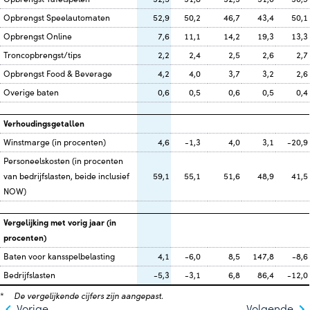
Opbrengst Speelautomaten
52,9
50,2
46,7
43,4
50,1
Opbrengst Online
7,6
11,1
14,2
19,3
13,3
Troncopbrengst/tips
2,2
2,4
2,5
2,6
2,7
Opbrengst Food & Beverage
4,2
4,0
3,7
3,2
2,6
Overige baten
0,6
0,5
0,6
0,5
0,4
Verhoudingsgetallen
Winstmarge (in procenten)
4,6
-1,3
4,0
3,1
-20,9
Personeelskosten (in procenten
van bedrijfslasten, beide inclusief
59,1
55,1
51,6
48,9
41,5
NOW)
Vergelijking met vorig jaar (in
procenten)
Baten voor kansspelbelasting
4,1
-6,0
8,5
147,8
-8,6
Bedrijfslasten
-5,3
-3,1
6,8
86,4
-12,0
*
De vergelijkende cijfers zijn aangepast.
Vorige
Volgende