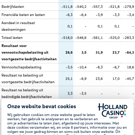
Bedrijfslasten
-511,8
-540,2
-557,3
-521,8
-279,9
Financiële baten en lasten
-6,3
-6,4
-3,9
-3,3
-3,4
Aandeel in resultaat
0,1
-
0,1
0,1
-
deelnemingen
Totaal lasten
-518,0
-546,6
-561,1
-525,0
-283,3
Resultaat voor
vennootschapsbelasting uit
28,6
3,5
31,9
23,7
-64,3
voortgezette bedrijfsactiviteiten
Vennootschapsbelasting
-3,5
-10,4
-8,3
-6,7
18,6
Resultaat na belasting uit
25,1
-6,9
23,6
17,0
-45,7
voortgezette bedrijfsactiviteiten
Resultaat na belasting uit
3,3
-3,5
-
-
-
beëindigde bedrijfsactiviteiten
Resultaat na belasting
28,4
-10,4
23,6
17,0
-45,7
Onze website bevat cookies
Totaal niet-gerealiseerde
Wij gebruiken cookies om onze website goed te laten
-
-
-
-
-
werken, het gebruik te analyseren en te verbeteren en
resultaten, na belastingen
om je advertenties te laten zien, afgestemd op jouw interesses. Met
deze cookies verzamelen wij, en onze
8
partners, informatie over jou en
Totaal gerealiseerde en niet-
28,4
-10,4
23,6
17,0
-45,7
volgen we jouw gedrag binnen en soms ook buiten onze website. Dit
gerealiseerde resultaten