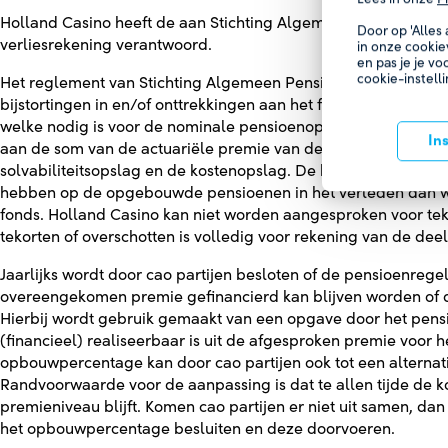
Holland Casino heeft de aan Stichting Algemeen Pensioenfonds
Door op 'Alles
verliesrekening verantwoord.
in onze cookie
en pas je je vo
cookie-instell
Het reglement van Stichting Algemeen Pensioenfonds Stap voor
bijstortingen in en/of onttrekkingen aan het fonds. Het pensio
welke nodig is voor de nominale pensioenopbouw in het betref
In
aan de som van de actuariële premie van de pensioenopbouw i
solvabiliteitsopslag en de kostenopslag. De kostendekkende
hebben op de opgebouwde pensioenen in het verleden dan wel
fonds. Holland Casino kan niet worden aangesproken voor teko
tekorten of overschotten is volledig voor rekening van de de
Jaarlijks wordt door cao partijen besloten of de pensioenregel
overeengekomen premie gefinancierd kan blijven worden of da
Hierbij wordt gebruik gemaakt van een opgave door het pen
(financieel) realiseerbaar is uit de afgesproken premie voor 
opbouwpercentage kan door cao partijen ook tot een alternat
Randvoorwaarde voor de aanpassing is dat te allen tijde de
premieniveau blijft. Komen cao partijen er niet uit samen, d
het opbouwpercentage besluiten en deze doorvoeren.