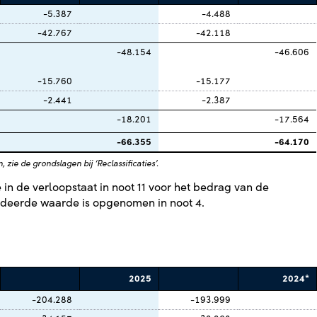
-5.387
-4.488
-42.767
-42.118
-48.154
-46.606
-15.760
-15.177
-2.441
-2.387
-18.201
-17.564
-66.355
-64.170
 zie de grondslagen bij ‘Reclassificaties’.
e in de verloopstaat in noot 11 voor het bedrag van de
deerde waarde is opgenomen in noot 4.
2025
2024*
-204.288
-193.999