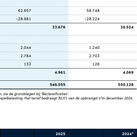
62.657
58.748
-28.981
-28.224
33.676
30.524
2.044
1.240
2.784
2.703
133
126
4.961
4.069
546.555
550.128
 zie de grondslagen bij ‘Reclassificaties’.
spelbelasting. Het tarief bedraagt 30,5% van de opbrengst t/m december 2024.
2025
2024*