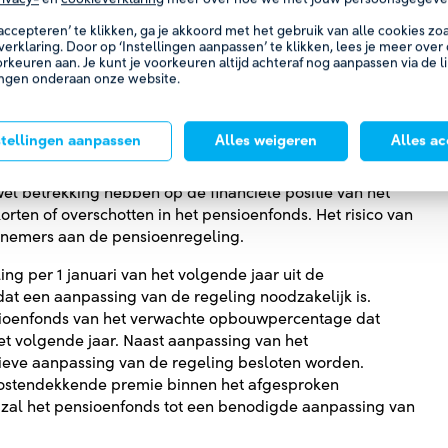
 Stap verschuldigde premies als last in de winst- en
 accepteren’ te klikken, ga je akkoord met het gebruik van alle cookies z
verklaring. Door op ‘Instellingen aanpassen’ te klikken, lees je meer over
orkeuren aan. Je kunt je voorkeuren altijd achteraf nog aanpassen via de l
ingen onderaan onze website.
ziet in geen enkel opzicht in de mogelijkheid tot
enfonds stelt jaarlijks de kostendekkende premie vast,
fende jaar. De kostendekkende premie is hierbij gelijk
stellingen aanpassen
Alles weigeren
Alles a
n het betreffende jaar, de risicopremies, de
 premie bevat derhalve geen elementen die betrekking
 betrekking hebben op de financiële positie van het
rten of overschotten in het pensioenfonds. Het risico van
elnemers aan de pensioenregeling.
ing per 1 januari van het volgende jaar uit de
t een aanpassing van de regeling noodzakelijk is.
sioenfonds van het verwachte opbouwpercentage dat
het volgende jaar. Naast aanpassing van het
ieve aanpassing van de regeling besloten worden.
 kostendekkende premie binnen het afgesproken
an zal het pensioenfonds tot een benodigde aanpassing van