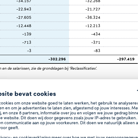
-34.157
-32.268
-22.943
-21.727
-27.605
-36.324
-12.448
-12.213
-139
-434
-713
-371
-3
-83
-302.296
-297.419
en de salarissen, zie de grondslagen bij ‘Reclassificaties’.
site bevat cookies
digd is. Het totale premiepercentage is 24%, waarvan 17%
cookies om onze website goed te laten werken, het gebruik te analysere
en en om je advertenties te laten zien, afgestemd op jouw interesses. M
j, en onze
8
partners, informatie over jou en volgen we jouw gedrag bin
e website. Dit doen wij door gegevens zoals jouw IP-adres te gebruiken. 
Stichting Algemeen Pensioenfonds Stap. Het contract
n communicatie aan op jouw voorkeuren. Dit doen we natuurlijk alleen al
sioenregeling kwalificeert deze als een toegezegde
oor geeft.
rivacy-
en
cookieverklaring
meer over hoe we met jouw persoonsgegeve