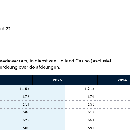
ot 22.
edewerkers) in dienst van Holland Casino (exclusief
erdeling over de afdelingen.
2025
2024
1.194
1.214
372
376
114
155
586
617
622
651
860
892