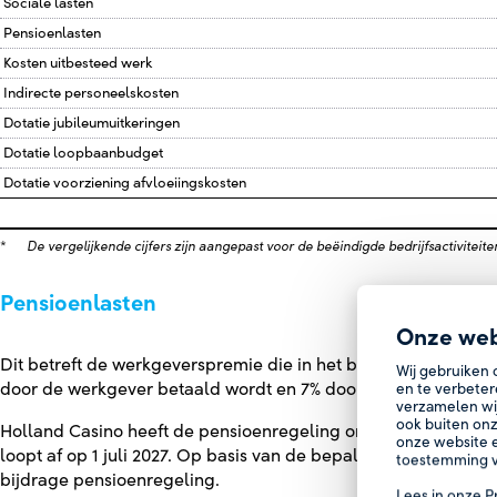
Sociale lasten
Pensioenlasten
Kosten uitbesteed werk
Indirecte personeelskosten
Dotatie jubileumuitkeringen
Dotatie loopbaanbudget
Dotatie voorziening afvloeiingskosten
*
De vergelijkende cijfers zijn aangepast voor de beëindigde bedrijfsactiviteiten 
Pensioenlasten
Onze web
Dit betreft de werkgeverspremie die in het boekjaar verschul
Wij gebruiken 
door de werkgever betaald wordt en 7% door de werknemer.
en te verbeter
verzamelen wi
ook buiten onz
Holland Casino heeft de pensioenregeling ondergebracht bij 
onze website e
loopt af op 1 juli 2027. Op basis van de bepalingen in de pen
toestemming v
bijdrage pensioenregeling.
Lees in onze
P