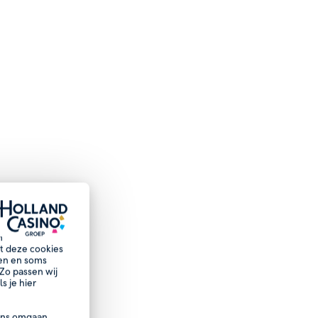
n
et deze cookies
nen en soms
Zo passen wij
s je hier
ns omgaan.