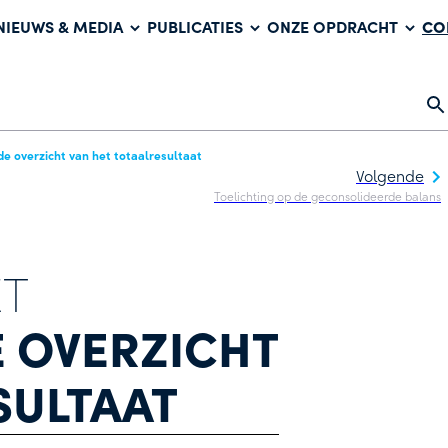
CO
NIEUWS & MEDIA
PUBLICATIES
ONZE OPDRACHT
de overzicht van het totaalresultaat
Volgende
Toelichting op de geconsolideerde balans
ET
 OVERZICHT
SULTAAT