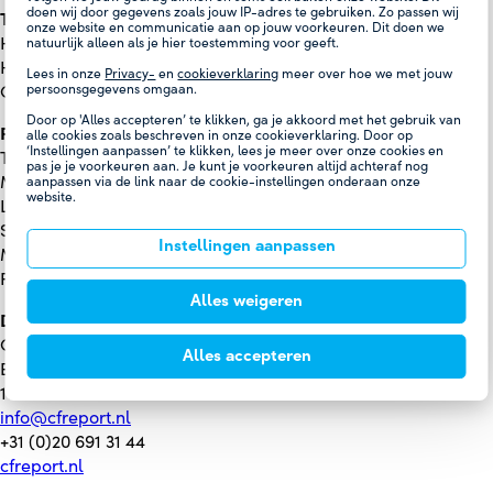
doen wij door gegevens zoals jouw IP-adres te gebruiken. Zo passen wij
TEKST EN REDACTIE
onze website en communicatie aan op jouw voorkeuren. Dit doen we
Holland Casino Corporate Communicatie
natuurlijk alleen als je hier toestemming voor geeft.
Holland Casino Finance & Control
Lees in onze
Privacy-
en
cookieverklaring
meer over hoe we met jouw
persoonsgegevens omgaan.
CF Report
Door op 'Alles accepteren’ te klikken, ga je akkoord met het gebruik van
FOTOGRAFIE
alle cookies zoals beschreven in onze cookieverklaring. Door op
‘Instellingen aanpassen’ te klikken, lees je meer over onze cookies en
Twan Brekelmans
pas je je voorkeuren aan. Je kunt je voorkeuren altijd achteraf nog
Michel Schnater
aanpassen via de link naar de cookie-instellingen onderaan onze
website.
Laura Oldenbroek
Sonja de Bruin
Instellingen aanpassen
Martijn Kort
Floris Schrader
Alles weigeren
DESIGN EN PRODUCTIE
CF Report
Alles accepteren
Ellermanstraat 23
1114 AK Amsterdam
info@cfreport.nl
+31 (0)20 691 31 44
cfreport.nl