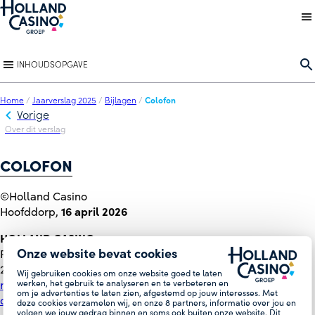
Back to homepage
O
INHOUDSOPGAVE
Home
/
Jaarverslag 2025
/
Bijlagen
/
Colofon
Vorige
Over dit verslag
COLOFON
©Holland Casino
Hoofddorp,
16 april 2026
HOLLAND CASINO
Onze website bevat cookies
Postbus 355
2130 AJ Hoofddorp
Wij gebruiken cookies om onze website goed te laten
werken, het gebruik te analyseren en te verbeteren en
redactie@hollandcasino.nl
(new window)
om je advertenties te laten zien, afgestemd op jouw interesses. Met
corporate.hollandcasino.nl
deze cookies verzamelen wij, en onze
8
partners, informatie over jou en
volgen we jouw gedrag binnen en soms ook buiten onze website. Dit