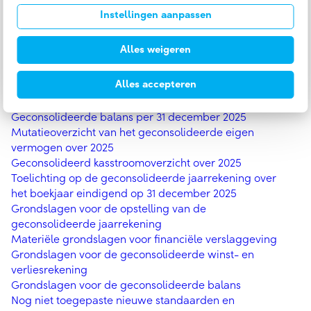
Samenstelling Raad van Commissarissen
Instellingen aanpassen
JAARREKENING 2025
Alles weigeren
Geconsolideerde winst- en verliesrekening over 2025
Alles accepteren
Geconsolideerd overzicht van het totaalresultaat over
2025
Geconsolideerde balans per 31 december 2025
Mutatieoverzicht van het geconsolideerde eigen
vermogen over 2025
Geconsolideerd kasstroomoverzicht over 2025
Toelichting op de geconsolideerde jaarrekening over
het boekjaar eindigend op 31 december 2025
Grondslagen voor de opstelling van de
geconsolideerde jaarrekening
Materiële grondslagen voor financiële verslaggeving
Grondslagen voor de geconsolideerde winst- en
verliesrekening
Grondslagen voor de geconsolideerde balans
Nog niet toegepaste nieuwe standaarden en