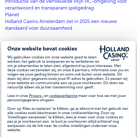
Introductie van de vernieuwde Mijn HC-omgeving voor
verantwoord en transparant spelgedrag
Planet
Holland Casino Amsterdam zet in 2025 een nieuwe
standaard voor duurzaamheid
GOVERNANCE & ORGANISATIE
Onze website bevat cookies
Wij gebruiken cookies om onze website goed te laten
werken, het gebruik te analyseren en te verbeteren en
COMPLIANCE
om je advertenties te laten zien, afgestemd op jouw interesses. Met
deze cookies verzamelen wij, en onze
8
partners, informatie over jou en
volgen we jouw gedrag binnen en soms ook buiten onze website. Dit
doen wij door gegevens zoals jouw IP-adres te gebruiken. Zo passen wij
GOVERNANCE EN RISK
onze website en communicatie aan op jouw voorkeuren. Dit doen we
natuurlijk alleen als je hier toestemming voor geeft.
Corporate Governance
Lees in onze
Privacy-
en
cookieverklaring
meer over hoe we met jouw
Risk
persoonsgegevens omgaan.
Vooruitzichten en verwachtingen
Door op 'Alles accepteren’ te klikken, ga je akkoord met het gebruik van
alle cookies zoals beschreven in onze cookieverklaring. Door op
‘Instellingen aanpassen’ te klikken, lees je meer over onze cookies en
VERSLAG VAN DE RVC
pas je je voorkeuren aan. Je kunt je voorkeuren altijd achteraf nog
aanpassen via de link naar de cookie-instellingen onderaan onze
Voorwoord Raad van Commissarissen (rvc)
website.
Verslag Raad van Commissarissen