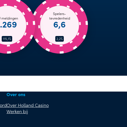
Spelers-
U meldingen
tevredenheid
1.269
6,6
115,1%
2,2%
Over ons
oord
Over Holland Casino
Werken bij