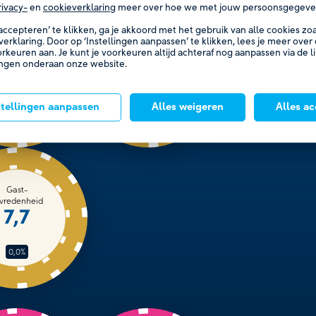
rivacy-
en
cookieverklaring
meer over hoe we met jouw persoonsgegeve
 accepteren’ te klikken, ga je akkoord met het gebruik van alle cookies z
verklaring. Door op ‘Instellingen aanpassen’ te klikken, lees je meer over
Aantal
Besteding
orkeuren aan. Je kunt je voorkeuren altijd achteraf nog aanpassen via de l
bezoeken
per bezoek
ingen onderaan onze website.
5,3
€ 140
miljoen
stellingen aanpassen
Alles weigeren
Alles a
2,0%
6,1%
Gast-
vredenheid
7,7
0,0%