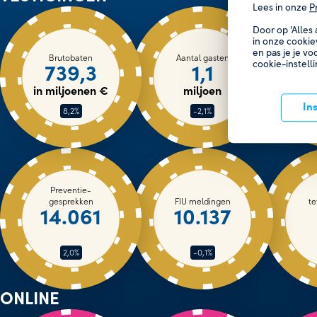
Lees in onze
P
Door op 'Alles
in onze cookie
en pas je je vo
Brutobaten
Aantal gasten
cookie-instell
739,3
1,1
in miljoenen €
miljoen
In
8,2%
-2,1%
Preventie-
gesprekken
FIU meldingen
te
14.061
10.137
2,0%
-0,1%
ONLINE