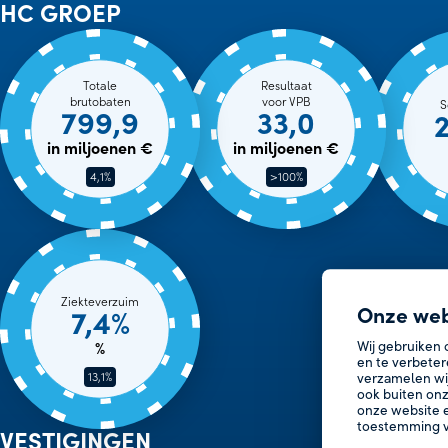
HC GROEP
Totale
Resultaat
brutobaten
voor VPB
S
799,9
33,0
in miljoenen €
in miljoenen €
4,1%
>100%
Ziekteverzuim
Onze web
7,4%
Wij gebruiken 
%
en te verbeter
13,1%
verzamelen wi
ook buiten onz
onze website e
toestemming v
VESTIGINGEN