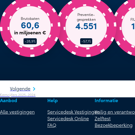
Preventie-
Brutobaten
gesprekken
FI
60,6
4.551
in miljoenen €
-28,9%
-57,1%
Volgende
Kerncijfers 2025-2024
Aanbod
Help
Informatie
Alle vestigingen
Servicedesk Vestigingen
Veilig en verantw
Servicedesk Online
Zelftest
FAQ
Bezoekbeperking