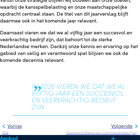
Vanuit onze strategie blijven wij bouwen aan onze doelen,
waarbij de kansspelbelasting en onze maatschappelijke
opdracht centraal staan. De titel van dit jaarverslag blijft
daarmee ook in het komende jaar relevant.
Daarnaast vieren we dat we al vijftig jaar een succesvol en
veerkrachtig bedrijf zijn, dat behoort tot de sterke
Nederlandse merken. Dankzij onze kennis en ervaring op het
gebied van veilig en verantwoord spel blijven we ook de
komende decennia relevant.
IN 2026 VIEREN WE DAT WE AL
VIJFTIG JAAR EEN SUCCESVOL
EN VEERKRACHTIG BEDRIJF
ZIJN.
Vorige
Volgende
Risk
Voorwoord Raad van Commissarissen (rvc)
Aanbod