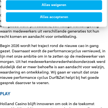
verschillende generaties ten aanzien van hun behoeftes voor
Alles weigeren
een balans tussen werk en privé.
Ook de wensen en belangen van onze collega’s zijn
Alles accepteren
essentieel. Wij willen een aantrekkelijke werkgever zijn, met
een goede werk-privébalans, een veilige werkomgeving
waarin medewerkers uit verschillende generaties tot hun
recht komen en aandacht voor ontwikkeling.
Begin 2026 wordt het traject rond de nieuwe cao in gang
gezet. Daarnaast wordt de performancecyclus vernieuwd, in
lijn met onze ambitie om in te zetten op de medewerker van
morgen. Uit het medewerkerstevredenheidsonderzoek werd
duidelijk dat er meer behoefte is aan aandacht voor welzijn,
waardering en ontwikkeling. Wij gaan er vanuit dat onze
nieuwe performance cyclus Durf&Zet helpt bij het goede
gesprek daarover te voeren.
PLAY
Holland Casino blijft innoveren om ook in de toekomst