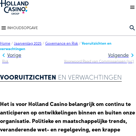
Back to homepage
O
INHOUDSOPGAVE
Home
/
Jaarverslag 2025
/
Governance en Risk
/
Vooruitzichten en
verwachtingen
Vorige
Volgende
Risk
Voorwoord Raad van Commissarissen (rvc)
VOORUITZICHTEN
EN VERWACHTINGEN
Het is voor Holland Casino belangrijk om continu te
anticiperen op ontwikkelingen binnen en buiten onze
organisatie. Politieke en maatschappelijke trends,
veranderende wet- en regelgeving, een krappe