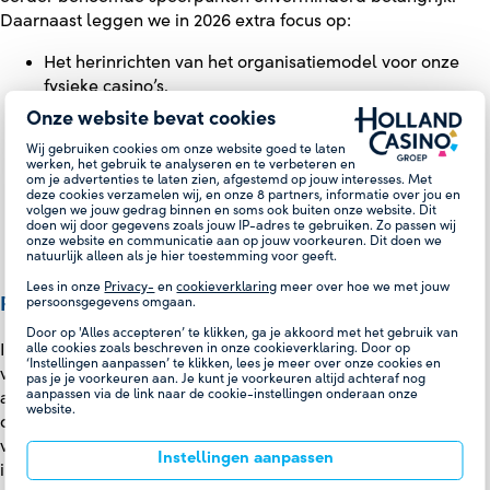
Daarnaast leggen we in 2026 extra focus op:
Het herinrichten van het organisatiemodel voor onze
fysieke casino’s.
Het verhogen van operationele efficiency via verdere
Onze website bevat cookies
digitalisering.
Wij gebruiken cookies om onze website goed te laten
Pilots die de gastreis verbeteren, zowel fysiek als
werken, het gebruik te analyseren en te verbeteren en
om je advertenties te laten zien, afgestemd op jouw interesses. Met
digitaal.
deze cookies verzamelen wij, en onze
8
partners, informatie over jou en
Verantwoord kostenmanagement.
volgen we jouw gedrag binnen en soms ook buiten onze website. Dit
doen wij door gegevens zoals jouw IP-adres te gebruiken. Zo passen wij
Een online operatie die break-even draait en volledig
onze website en communicatie aan op jouw voorkeuren. Dit doen we
aansluit bij onze maatschappelijke opdracht.
natuurlijk alleen als je hier toestemming voor geeft.
Lees in onze
Privacy-
en
cookieverklaring
meer over hoe we met jouw
PEOPLE
persoonsgegevens omgaan.
Door op 'Alles accepteren’ te klikken, ga je akkoord met het gebruik van
alle cookies zoals beschreven in onze cookieverklaring. Door op
In 2026 gaan wij verder toewerken naar de implementatie
‘Instellingen aanpassen’ te klikken, lees je meer over onze cookies en
van het Project Bezetting & Flexibiliteit dat in de vorige CAO
pas je je voorkeuren aan. Je kunt je voorkeuren altijd achteraf nog
aanpassen via de link naar de cookie-instellingen onderaan onze
als studie afspraak is afgesproken. Dit is een
website.
omvangrijk project met verschillende onderdelen die het
voor medewerkers en Holland Casino mogelijk moet maken
Instellingen aanpassen
invulling te geven aan de verwachtingen van collega’s van