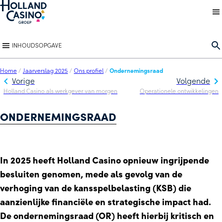
Back to homepage
O
INHOUDSOPGAVE
Home
/
Jaarverslag 2025
/
Ons profiel
/
Ondernemingsraad
Vorige
Volgende
Holland Casino als werkgever van morgen
Operationele ontwikkelingen
ONDERNEMINGSRAAD
In 2025 heeft Holland Casino opnieuw ingrijpende
besluiten genomen, mede als gevolg van de
verhoging van de kansspelbelasting (KSB) die
aanzienlijke financiële en strategische impact had.
De ondernemingsraad (OR) heeft hierbij kritisch en