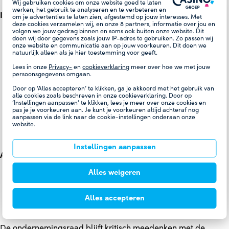
Wij gebruiken cookies om onze website goed te laten
werken, het gebruik te analyseren en te verbeteren en
Instemming:
om je advertenties te laten zien, afgestemd op jouw interesses. Met
deze cookies verzamelen wij, en onze
8
partners, informatie over jou en
volgen we jouw gedrag binnen en soms ook buiten onze website. Dit
Verruiming openingstijden;
doen wij door gegevens zoals jouw IP-adres te gebruiken. Zo passen wij
Nieuw beleidsstuk agressiepreventie;
onze website en communicatie aan op jouw voorkeuren. Dit doen we
natuurlijk alleen als je hier toestemming voor geeft.
Beleidsstukken integriteit ‘Kaart het aan’ en Reglement
Lees in onze
Privacy-
en
cookieverklaring
meer over hoe we met jouw
Bezwaarprocedure Individueel Klachtrecht;
persoonsgegevens omgaan.
Opening Live Casino 31 december 2025;
Door op 'Alles accepteren’ te klikken, ga je akkoord met het gebruik van
Herziening Reglement Bezwaarprocedure Individueel
alle cookies zoals beschreven in onze cookieverklaring. Door op
Klachtrecht;
‘Instellingen aanpassen’ te klikken, lees je meer over onze cookies en
pas je je voorkeuren aan. Je kunt je voorkeuren altijd achteraf nog
Reglement IT-voorzieningen;
aanpassen via de link naar de cookie-instellingen onderaan onze
Reglement Screening;
website.
Performance management.
Instellingen aanpassen
Advies:
Alles weigeren
Herstructurering hoofdkantoor;
Herbenoeming CFO;
Sluiting Grand Café Lido in de vestiging Amsterdam
Alles accepteren
Centrum.
De ondernemingsraad blijft kritisch meedenken met de