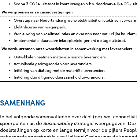
Scope 3 CO2e-uitstoot in kaart brengen o.b.v. daadwerkelijke CO
-ui
2
We vergroenen onze casinovestigingen
Overstap naar Nederlandse groene elektriciteit en elektrisch verwarm
Elektrificeren van wagenpark.
Vernieuwing van koelinstallaties en overstap naar natuurlijke koudemi
Implementatie duurzaam inkoopbeleid gericht op lage uitstoot.
We verduurzamen onze waardeketen in samenwerking met leveranciers
Ontwikkelen heatmap materiële risico’s leveranciers.
Actualisatie gedragscode voor leveranciers.
Initiëring van dialoog met de materiële leveranciers.
Initiëring due diligence duurzaamheid leveranciers.
SAMENHANG
In het volgende samenvattende overzicht (ook wel connectiv
speerpunten uit de
Sustainability
strategie weergegeven. Deze 
doelstellingen op korte en lange termijn voor de pijlers Peop