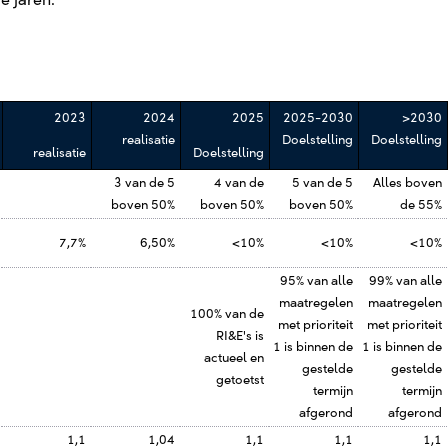
 jaren.
2023
2024
2025
2025-2030
>2030
realisatie
Doelstelling
Doelstelling
realisatie
Doelstelling
3 van de 5
4 van de
5 van de 5
Alles boven
boven 50%
boven 50%
boven 50%
de 55%
7,7%
6,50%
<10%
<10%
<10%
95% van alle
99% van alle
maatregelen
maatregelen
100% van de
met prioriteit
met prioriteit
RI&E's is
1 is binnen de
1 is binnen de
actueel en
gestelde
gestelde
getoetst
termijn
termijn
afgerond
afgerond
1,1
1,04
1,1
1,1
1,1