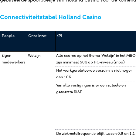
gebaseerde spoorboekje van Holland Casino voor de komende
Connectiviteitstabel Holland Casino
People
Onze inzet
KPI
Eigen
Welzijn
Alle scores op het thema ‘Welzijn’ in het MBO
medewerkers
zijn minimaal 50% op HC-niveau (mbo)
Het werkgerelateerde verzuim is niet hoger
dan 10%
Van alle vestigingen is er een actuele en
getoetste RI&E
De ziekmeldfrequentie blijft tussen 0,9 en 1,1