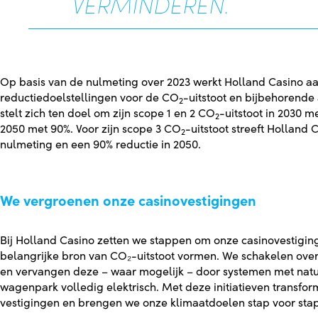
VERMINDEREN.
Op basis van de nulmeting over 2023 werkt Holland Casino aan
reductiedoelstellingen voor de CO
-uitstoot en bijbehorende
2
stelt zich ten doel om zijn scope 1 en 2 CO
-uitstoot in 2030 m
2
2050 met 90%. Voor zijn scope 3 CO
-uitstoot streeft Holland
2
nulmeting en een 90% reductie in 2050.
We vergroenen onze casinovestigingen
Bij Holland Casino zetten we stappen om onze casinovestigi
belangrijke bron van CO₂-uitstoot vormen. We schakelen over 
en vervangen deze – waar mogelijk – door systemen met nat
wagenpark volledig elektrisch. Met deze initiatieven transfor
vestigingen en brengen we onze klimaatdoelen stap voor stap 