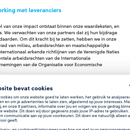
king met leveranciers
el van onze impact ontstaat binnen onze waardeketen, en
. We verwachten van onze partners dat zij hun bijdrage
arden. Om dit kracht bij te zetten, hebben we in onze
ied van milieu, arbeidsrechten en maatschappelijke
nternationaal erkende richtlijnen van de Verenigde Naties
ntele arbeidsrechten van de Internationale
dernemingen van de Organisatie voor Economische
site bevat cookies
EFT ERNAAR OM IN
cookies om onze website goed te laten werken, het gebruik te analysere
en en om je advertenties te laten zien, afgestemd op jouw interesses. M
 VAN ZIJN INDIRECTE
j, en onze
8
partners, informatie over jou en volgen we jouw gedrag bin
e website. Dit doen wij door gegevens zoals jouw IP-adres te gebruiken. 
, ZOALS
n communicatie aan op jouw voorkeuren. Dit doen we natuurlijk alleen al
oor geeft.
RANSPORT, TEN
rivacy-
en
cookieverklaring
meer over hoe we met jouw persoonsgegeve