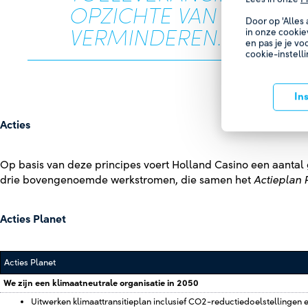
OPZICHTE VAN 2023 ME
Door op 'Alles
VERMINDEREN.
in onze cookie
en pas je je vo
cookie-instell
In
Acties
Op basis van deze principes voert Holland Casino een aantal g
drie bovengenoemde werkstromen, die samen het
Actieplan 
Acties Planet
Acties Planet
We zijn een klimaatneutrale organisatie in 2050
Uitwerken klimaattransitieplan inclusief CO2-reductiedoelstellingen en