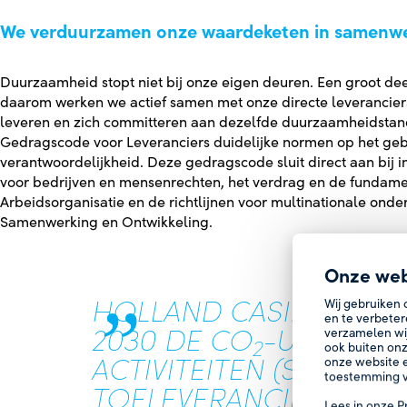
We verduurzamen onze waardeketen in samenwer
Duurzaamheid stopt niet bij onze eigen deuren. Een groot de
daarom werken we actief samen met onze directe leveranciers
leveren en zich committeren aan dezelfde duurzaamheidstanda
Gedragscode voor Leveranciers duidelijke normen op het geb
verantwoordelijkheid. Deze gedragscode sluit direct aan bij i
voor bedrijven en mensenrechten, het verdrag en de fundame
Arbeidsorganisatie en de richtlijnen voor multinationale on
Samenwerking en Ontwikkeling.
Onze web
HOLLAND CASINO STRE
Wij gebruiken 
en te verbeter
2030 DE CO
-UITSTOOT
verzamelen wi
2
ook buiten onz
ACTIVITEITEN (SCOPE 3)
onze website e
toestemming v
TOELEVERANCIERS EN T
Lees in onze
P