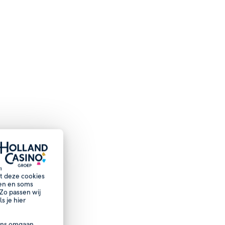
n
et deze cookies
nen en soms
Zo passen wij
s je hier
ns omgaan.