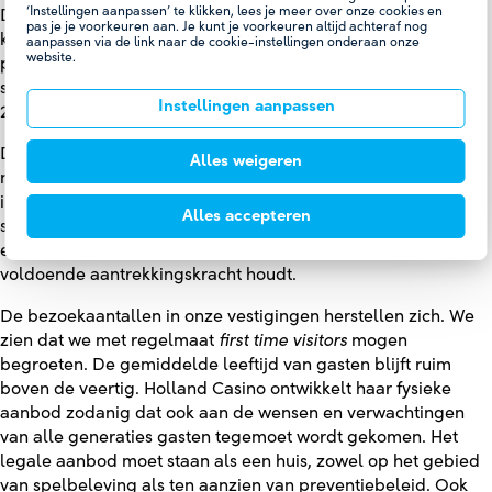
‘Instellingen aanpassen’ te klikken, lees je meer over onze cookies en
De verwachting was dat de legale markt voor online
pas je je voorkeuren aan. Je kunt je voorkeuren altijd achteraf nog
kansspelen bleef groeien met percentages tussen de 5 en 8
aanpassen via de link naar de cookie-instellingen onderaan onze
website.
procent. Deze groei zal naar verwachting afvlakken door de
strikte regelgeving die in 2023/2024 is ingevoerd en ook voor
Instellingen aanpassen
2025 en 2026 worden wijzigingen in regelgeving verwacht.
De fysieke kansspelmarkt groeit naar verwachting niet of
Alles weigeren
nauwelijks. Dit betekent dat Holland Casino moet blijven
innoveren om aantrekkelijk te blijven. Het is cruciaal om
Alles accepteren
scherp te definiëren waarin het zich onderscheidt en om
ervoor te zorgen dat het legale aanbod voor alle generaties
voldoende aantrekkingskracht houdt.
De bezoekaantallen in onze vestigingen herstellen zich. We
zien dat we met regelmaat
first time visitors
mogen
begroeten. De gemiddelde leeftijd van gasten blijft ruim
boven de veertig. Holland Casino ontwikkelt haar fysieke
aanbod zodanig dat ook aan de wensen en verwachtingen
van alle generaties gasten tegemoet wordt gekomen. Het
legale aanbod moet staan als een huis, zowel op het gebied
van spelbeleving als ten aanzien van preventiebeleid. Ook