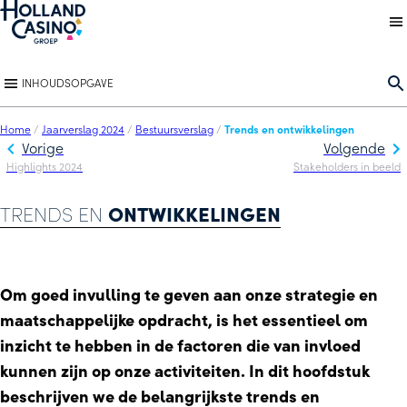
Back to homepage
O
INHOUDSOPGAVE
Home
/
Jaarverslag 2024
/
Bestuursverslag
/
Trends en ontwikkelingen
Vorige
Volgende
Highlights 2024
Stakeholders in beeld
TRENDS EN
ONTWIKKELINGEN
Om goed invulling te geven aan onze strategie en
maatschappelijke opdracht, is het essentieel om
inzicht te hebben in de factoren die van invloed
kunnen zijn op onze activiteiten. In dit hoofdstuk
beschrijven we de belangrijkste trends en