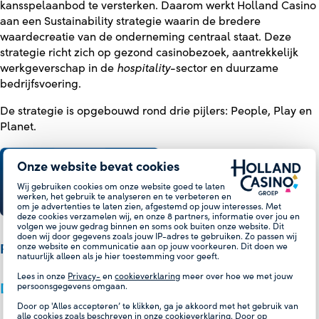
kansspelaanbod te versterken. Daarom werkt Holland Casino
aan een Sustainability strategie waarin de bredere
waardecreatie van de onderneming centraal staat. Deze
strategie richt zich op gezond casinobezoek, aantrekkelijk
werkgeverschap in de
hospitality
-sector en duurzame
bedrijfsvoering.
De strategie is opgebouwd rond drie pijlers: People, Play en
Planet.
Onze website bevat cookies
Wij gebruiken cookies om onze website goed te laten
werken, het gebruik te analyseren en te verbeteren en
om je advertenties te laten zien, afgestemd op jouw interesses. Met
deze cookies verzamelen wij, en onze
8
partners, informatie over jou en
volgen we jouw gedrag binnen en soms ook buiten onze website. Dit
doen wij door gegevens zoals jouw IP-adres te gebruiken. Zo passen wij
onze website en communicatie aan op jouw voorkeuren. Dit doen we
RONDOM ONZE GASTEN
natuurlijk alleen als je hier toestemming voor geeft.
Lees in onze
Privacy-
en
cookieverklaring
meer over hoe we met jouw
De kansspelmarkt groeit voornamelijk online
persoonsgegevens omgaan.
Door op 'Alles accepteren’ te klikken, ga je akkoord met het gebruik van
alle cookies zoals beschreven in onze cookieverklaring. Door op