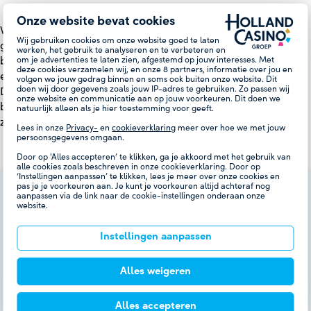
Onze website bevat cookies
Wij bouwen aan duurzame, persoonlijke relaties met onze
Wij gebruiken cookies om onze website goed te laten
gasten. Het vertrouwen van onze gasten staat voor ons
werken, het gebruik te analyseren en te verbeteren en
om je advertenties te laten zien, afgestemd op jouw interesses. Met
bovenaan. Daarom blijven wij voortdurend inzetten op veilig
deze cookies verzamelen wij, en onze
8
partners, informatie over jou en
en verantwoord spel binnen een bijzondere totaalbeleving.
volgen we jouw gedrag binnen en soms ook buiten onze website. Dit
doen wij door gegevens zoals jouw IP-adres te gebruiken. Zo passen wij
Dit betekent dat we zorgen voor een beschermde omgeving,
onze website en communicatie aan op jouw voorkeuren. Dit doen we
betrouwbaar verloop van het spel, duidelijke regels en
natuurlijk alleen als je hier toestemming voor geeft.
zorgvuldige begeleiding.
Lees in onze
Privacy-
en
cookieverklaring
meer over hoe we met jouw
persoonsgegevens omgaan.
Door op 'Alles accepteren’ te klikken, ga je akkoord met het gebruik van
alle cookies zoals beschreven in onze cookieverklaring. Door op
‘Instellingen aanpassen’ te klikken, lees je meer over onze cookies en
pas je je voorkeuren aan. Je kunt je voorkeuren altijd achteraf nog
aanpassen via de link naar de cookie-instellingen onderaan onze
website.
Instellingen aanpassen
Alles weigeren
Alles accepteren