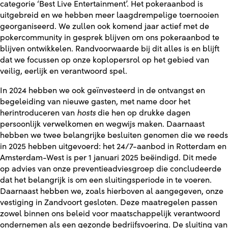
categorie ‘Best Live Entertainment’. Het pokeraanbod is
uitgebreid en we hebben meer laagdrempelige toernooien
georganiseerd. We zullen ook komend jaar actief met de
pokercommunity in gesprek blijven om ons pokeraanbod te
blijven ontwikkelen. Randvoorwaarde bij dit alles is en blijft
dat we focussen op onze koplopersrol op het gebied van
veilig, eerlijk en verantwoord spel.
In 2024 hebben we ook geïnvesteerd in de ontvangst en
begeleiding van nieuwe gasten, met name door het
herintroduceren van
hosts
die hen op drukke dagen
persoonlijk verwelkomen en wegwijs maken. Daarnaast
hebben we twee belangrijke besluiten genomen die we reeds
in 2025 hebben uitgevoerd: het 24/7-aanbod in Rotterdam en
Amsterdam-West is per 1 januari 2025 beëindigd. Dit mede
op advies van onze preventieadviesgroep die concludeerde
dat het belangrijk is om een sluitingsperiode in te voeren.
Daarnaast hebben we, zoals hierboven al aangegeven, onze
vestiging in Zandvoort gesloten. Deze maatregelen passen
zowel binnen ons beleid voor maatschappelijk verantwoord
ondernemen als een gezonde bedrijfsvoering. De sluiting van