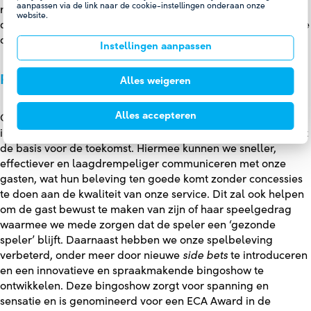
aanpassen via de link naar de cookie-instellingen onderaan onze
ruime keuze, is ontwikkeld met oog voor draagcomfort en
website.
duurzaamheid en sluit aan bij de eigentijdse beleving in onze
casino’s.
Instellingen aanpassen
Pijler 2: Play
Alles weigeren
Alles accepteren
Ondanks financiële uitdagingen blijven we investeren in
innovatie en vernieuwing. Het digitale platform ‘Mijn HC’ legt
de basis voor de toekomst. Hiermee kunnen we sneller,
effectiever en laagdrempeliger communiceren met onze
gasten, wat hun beleving ten goede komt zonder concessies
te doen aan de kwaliteit van onze service. Dit zal ook helpen
om de gast bewust te maken van zijn of haar speelgedrag
waarmee we mede zorgen dat de speler een ‘gezonde
speler’ blijft. Daarnaast hebben we onze spelbeleving
verbeterd, onder meer door nieuwe
side bets
te introduceren
en een innovatieve en spraakmakende bingoshow te
ontwikkelen. Deze bingoshow zorgt voor spanning en
sensatie en is genomineerd voor een ECA Award in de