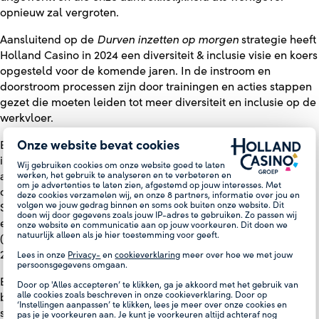
opnieuw zal vergroten.
Aansluitend op de
Durven inzetten op morgen
strategie heeft
Holland Casino in 2024 een diversiteit & inclusie visie en koers
opgesteld voor de komende jaren. In de instroom en
doorstroom processen zijn door trainingen en acties stappen
gezet die moeten leiden tot meer diversiteit en inclusie op de
werkvloer.
Onze website bevat cookies
Er is in 2024 een Commissie voor het melden van
integriteitskwesties ingericht en een integriteitsfunctionaris
Wij gebruiken cookies om onze website goed te laten
werken, het gebruik te analyseren en te verbeteren en
aangesteld. Daarnaast heeft Holland Casino diverse kanalen
om je advertenties te laten zien, afgestemd op jouw interesses. Met
om melding te maken van integriteitskwesties. Via de
deze cookies verzamelen wij, en onze
8
partners, informatie over jou en
volgen we jouw gedrag binnen en soms ook buiten onze website. Dit
SpeakUp app zijn 12 meldingen binnengekomen. Verder zijn
doen wij door gegevens zoals jouw IP-adres te gebruiken. Zo passen wij
er door de Integriteitsfunctionaris 31 signalen ingevoerd
onze website en communicatie aan op jouw voorkeuren. Dit doen we
natuurlijk alleen als je hier toestemming voor geeft.
(waaronder 23 adviesvragen). De afdeling Compliance heeft
27 integriteitskwesties onderzocht.
Lees in onze
Privacy-
en
cookieverklaring
meer over hoe we met jouw
persoonsgegevens omgaan.
Een ander hoogtepunt was de ontwikkeling van nieuwe
Door op 'Alles accepteren’ te klikken, ga je akkoord met het gebruik van
alle cookies zoals beschreven in onze cookieverklaring. Door op
bedrijfskleding, ontworpen door Mattijs van Bergen in
‘Instellingen aanpassen’ te klikken, lees je meer over onze cookies en
samenwerking met onze medewerkers. De kleding biedt
pas je je voorkeuren aan. Je kunt je voorkeuren altijd achteraf nog