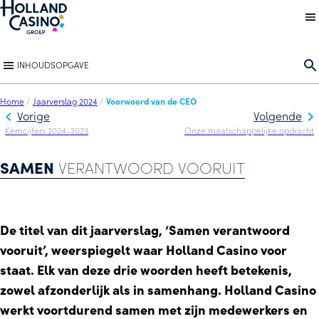
Back to homepage
O
INHOUDSOPGAVE
Home
/
Jaarverslag 2024
/
Voorwoord van de CEO
Vorige
Volgende
Kerncijfers 2024-2023
Onze maatschappelijke opdracht
SAMEN
VERANTWOORD VOORUIT
De titel van dit jaarverslag, ‘Samen verantwoord
vooruit’, weerspiegelt waar Holland Casino voor
staat. Elk van deze drie woorden heeft betekenis,
zowel afzonderlijk als in samenhang. Holland Casino
werkt voortdurend samen met zijn medewerkers en