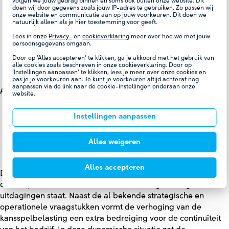
volgen we jouw gedrag binnen en soms ook buiten onze website. Dit
Reglement Interne Vertrouwenspersoon.
doen wij door gegevens zoals jouw IP-adres te gebruiken. Zo passen wij
onze website en communicatie aan op jouw voorkeuren. Dit doen we
Instemmingsverzoek vakantiebeleid.
natuurlijk alleen als je hier toestemming voor geeft.
Landelijke Interne Preventiemedewerker.
Lees in onze
Privacy-
en
cookieverklaring
meer over hoe we met jouw
Stopzetten 24/7 in Amsterdam-West en Rotterdam.
persoonsgegevens omgaan.
Opening van de Live Studio op 31 december 2024.
Door op 'Alles accepteren’ te klikken, ga je akkoord met het gebruik van
Stopzetten 24/7 Live Studio.
alle cookies zoals beschreven in onze cookieverklaring. Door op
‘Instellingen aanpassen’ te klikken, lees je meer over onze cookies en
pas je je voorkeuren aan. Je kunt je voorkeuren altijd achteraf nog
aanpassen via de link naar de cookie-instellingen onderaan onze
Advies:
website.
Instellingen aanpassen
Structuurwijziging recruitment.
Structuurwijziging afdeling Compliance.
Alles weigeren
Herinrichting tweedelijns risicomanagement.
Sluiting Zandvoort en aanpassing regiostructuur.
Alles accepteren
De Ondernemingsraad blijft kritisch meedenken met de
directie, vooral nu Holland Casino voor ongekend grote
uitdagingen staat. Naast de al bekende strategische en
operationele vraagstukken vormt de verhoging van de
kansspelbelasting een extra bedreiging voor de continuïteit