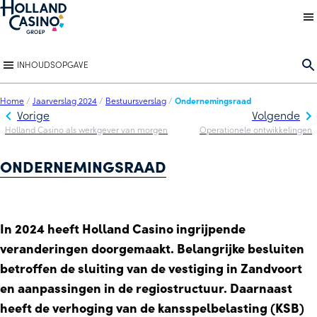
Back to homepage
O
INHOUDSOPGAVE
Home
/
Jaarverslag 2024
/
Bestuursverslag
/
Ondernemingsraad
Vorige
Volgende
Holland Casino als werkgever van morgen
Operationele ontwikkelingen
ONDERNEMINGSRAAD
In 2024 heeft Holland Casino ingrijpende
veranderingen doorgemaakt. Belangrijke besluiten
betroffen de sluiting van de vestiging in Zandvoort
en aanpassingen in de regiostructuur. Daarnaast
heeft de verhoging van de kansspelbelasting (KSB)