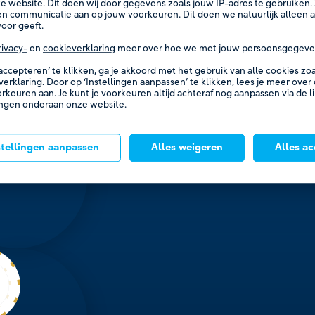
e website. Dit doen wij door gegevens zoals jouw IP-adres te gebruiken. 
n communicatie aan op jouw voorkeuren. Dit doen we natuurlijk alleen al
oor geeft.
rivacy-
en
cookieverklaring
meer over hoe we met jouw persoonsgegeve
 accepteren’ te klikken, ga je akkoord met het gebruik van alle cookies z
verklaring. Door op ‘Instellingen aanpassen’ te klikken, lees je meer over
orkeuren aan. Je kunt je voorkeuren altijd achteraf nog aanpassen via de l
ingen onderaan onze website.
stellingen aanpassen
Alles weigeren
Alles a