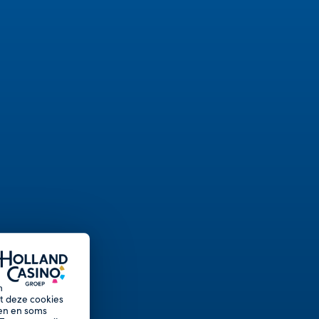
n
et deze cookies
nen en soms