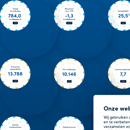
Onze web
Wij gebruiken 
en te verbeter
verzamelen wi