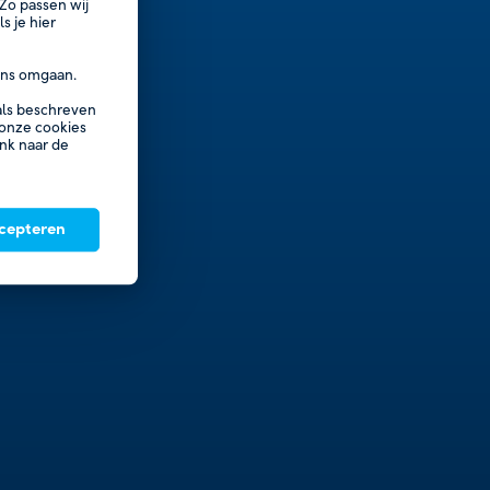
Zo passen wij
s je hier
ns omgaan.
oals beschreven
 onze cookies
ink naar de
ccepteren