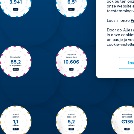
ook buiten onz
onze website e
toestemming v
Lees in onze
P
Door op 'Alles
in onze cookie
en pas je je vo
cookie-instell
In