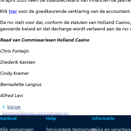
16 april 2025 heeft de staatssecretaris van Financiën de jaarr
Klik
hier
voor de goedkeurende verklaring van de accountant.
De rvc stelt voor dat, conform de statuten van Holland Casin
gevoerde beleid en dat decharge wordt verleend aan de rvc v
Raad van Commissarissen Holland Casino
Chris Fonteijn
Diederik Karsten
Cindy Kremer
Bernadette Langius
Alfred Levi
Vorige
Voorwoord Raad van Commissarissen (rvc)
Aanbod
Help
Informatie
Alle vestigingen
Servicedesk Vestigingen
Veilig en verantw