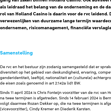
gang van zaken binnen Holland Casino. Ook adviseert 
als leidraad het belang van de onderneming en de d
rol van Holland Casino is daarin voor de rvc leidend.
verwezenlijken van duurzame lange termijn waardecr
ondernemen, risicomanagement, financiële verslagle
Samenstelling
De rvc en het bestuur zijn zodanig samengesteld dat er spra
diversiteit op het gebied van deskundigheid, ervaring, compete
genderidentiteit, leeftijd, nationaliteit en (culturele) achte
de eisen zoals genoemd in art 2:142a lid1 BW.
Sinds 11 april 2024 is Chris Fonteijn voorzitter van de rvc van
na twee termijnen is afgetreden. Sinds 14 februari 2024 is Ber
volgt daarmee Rozan Dekker op, die na twee termijnen is afget
(vicevoorzitter), Cindy Kremer en Diederik Karsten.