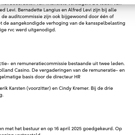
 het beoordelen van financiële verslagen. De leden van
d Levi. Bernadette Langius en Alfred Levi zijn bij alle
de auditcommissie zijn ook bijgewoond door één of
t de aangekondigde verhoging van de kansspelbelasting
lige rvc werd uitgenodigd.
ctie- en remuneratiecommissie bestaande uit twee leden.
olland Casino. De vergaderingen van de remuneratie- en
elmatige basis door de directeur HR
ik Karsten (voorzitter) en Cindy Kremer. Bij de drie
g.
ken met het bestuur en op 16 april 2025 goedgekeurd. Op