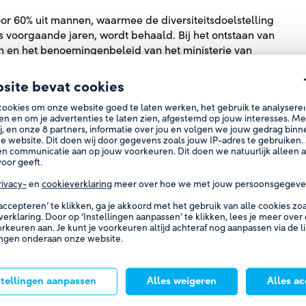
or 60% uit mannen, waarmee de diversiteitsdoelstelling
 voorgaande jaren, wordt behaald. Bij het ontstaan van
en en het benoemingenbeleid van het ministerie van
ndsche Bank. In lijn met de bepaling 2.1.10 van de
nafhankelijk hebben kunnen opereren, zoals bedoeld in
site bevat cookies
cookies om onze website goed te laten werken, het gebruik te analysere
en en om je advertenties te laten zien, afgestemd op jouw interesses. M
n vergadering was Diederik Karsten afwezig. Er zijn in
j, en onze
8
partners, informatie over jou en volgen we jouw gedrag bin
sting tussentijdse digitale overleggen geweest.
e website. Dit doen wij door gegevens zoals jouw IP-adres te gebruiken. 
n communicatie aan op jouw voorkeuren. Dit doen we natuurlijk alleen al
ig. Bij één vergadering was de CCO afwezig. Er is in
oor geeft.
chede en Rotterdam). De rvc streeft ernaar om elk jaar
rivacy-
en
cookieverklaring
meer over hoe we met jouw persoonsgegeve
tsvinden.
 accepteren’ te klikken, ga je akkoord met het gebruik van alle cookies z
verklaring. Door op ‘Instellingen aanpassen’ te klikken, lees je meer over
orkeuren aan. Je kunt je voorkeuren altijd achteraf nog aanpassen via de l
ingen onderaan onze website.
gging en verantwoording, risicomanagement, interne
stellingen aanpassen
Alles weigeren
Alles a
r meer toezicht op de controle van de jaarrekening en
én lid van de auditcommissie beschikt over bijzondere