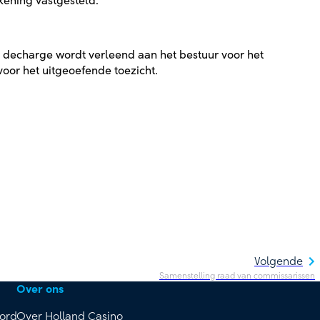
ekening vastgesteld.
o, decharge wordt verleend aan het bestuur voor het
oor het uitgeoefende toezicht.
Volgende
Samenstelling raad van commissarissen
Over ons
oord
Over Holland Casino