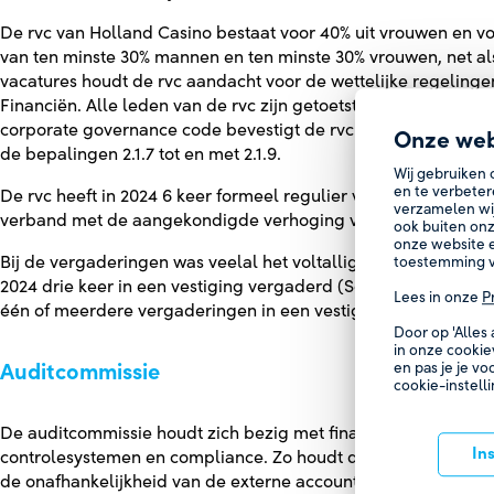
De rvc van Holland Casino bestaat voor 40% uit vrouwen en vo
van ten minste 30% mannen en ten minste 30% vrouwen, net als
vacatures houdt de rvc aandacht voor de wettelijke regeling
Financiën. Alle leden van de rvc zijn getoetst door De Nederla
corporate governance code bevestigt de rvc dat alle leden o
Onze web
de bepalingen 2.1.7 tot en met 2.1.9.
Wij gebruiken 
en te verbeter
De rvc heeft in 2024 6 keer formeel regulier vergaderd. Bij éé
verzamelen wi
verband met de aangekondigde verhoging van de kansspelbela
ook buiten onz
onze website e
Bij de vergaderingen was veelal het voltallige bestuur aanwez
toestemming v
2024 drie keer in een vestiging vergaderd (Scheveningen, Ens
Lees in onze
P
één of meerdere vergaderingen in een vestiging te laten plaa
Door op 'Alles
in onze cookie
Auditcommissie
en pas je je vo
cookie-instell
De auditcommissie houdt zich bezig met financiële verslagle
In
controlesystemen en compliance. Zo houdt de commissie onde
de onafhankelijkheid van de externe accountant. Ten minste é