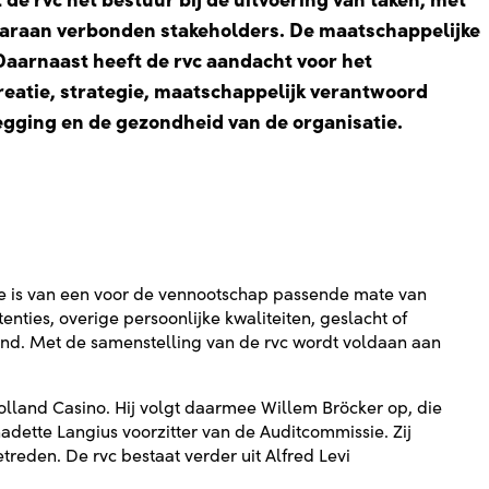
de rvc het bestuur bij de uitvoering van taken, met
aaraan verbonden stakeholders. De maatschappelijke
 Daarnaast heeft de rvc aandacht voor het
eatie, strategie, maatschappelijk verantwoord
gging en de gezondheid van de organisatie.
ke is van een voor de vennootschap passende mate van
nties, overige persoonlijke kwaliteiten, geslacht of
rgrond. Met de samenstelling van de rvc wordt voldaan aan
 Holland Casino. Hij volgt daarmee Willem Bröcker op, die
nadette Langius voorzitter van de Auditcommissie. Zij
reden. De rvc bestaat verder uit Alfred Levi