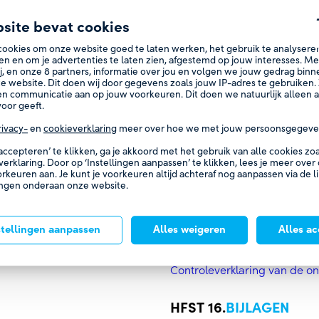
GOVERNANCE 
site bevat cookies
Corporate Governance
cookies om onze website goed te laten werken, het gebruik te analysere
en en om je advertenties te laten zien, afgestemd op jouw interesses. M
Risk
j, en onze
8
partners, informatie over jou en volgen we jouw gedrag bin
e website. Dit doen wij door gegevens zoals jouw IP-adres te gebruiken. 
n communicatie aan op jouw voorkeuren. Dit doen we natuurlijk alleen al
VOORUITZICH
oor geeft.
rivacy-
en
cookieverklaring
meer over hoe we met jouw persoonsgegeve
VERSLAG VAN
 accepteren’ te klikken, ga je akkoord met het gebruik van alle cookies z
verklaring. Door op ‘Instellingen aanpassen’ te klikken, lees je meer over
Voorwoord Raad van Commiss
orkeuren aan. Je kunt je voorkeuren altijd achteraf nog aanpassen via de l
Verslag Raad van Commissar
ingen onderaan onze website.
Samenstelling raad van com
stellingen aanpassen
Alles weigeren
Alles a
JAARREKENIN
Overige gegevens
Controleverklaring van de on
BIJLAGEN