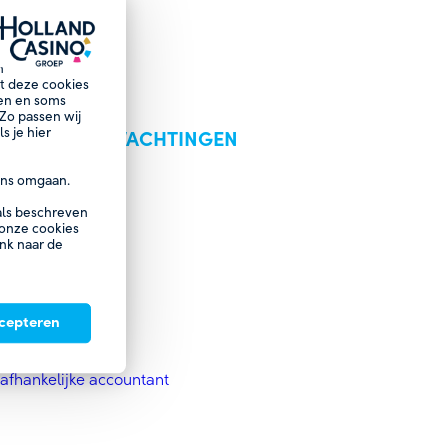
EN RISK
n
et deze cookies
nen en soms
Zo passen wij
s je hier
TEN EN VERWACHTINGEN
ns omgaan.
 DE RVC
oals beschreven
 onze cookies
arissen (rvc)
ink naar de
issen
missarissen
ccepteren
G 2024
afhankelijke accountant