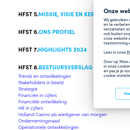
Onze web
MISSIE, VISIE EN KERNWAARDEN
Wij gebruiken 
en te verbeter
verzamelen wi
ONS PROFIEL
ook buiten onz
onze website e
toestemming v
HIGHLIGHTS 2024
Lees in onze
P
Door op 'Alles
BESTUURSVERSLAG
in onze cookie
en pas je je vo
cookie-instell
Trends en ontwikkelingen
Stakeholders in beeld
Strategie
In
Financiën in cijfers
Financiële ontwikkeling
HR in cijfers
Holland Casino als werkgever van morgen
Ondernemingsraad
Operationele ontwikkelingen