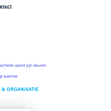
NTACT
nschede opent zijn deuren
ngt warmte
 & ORGANISATIE