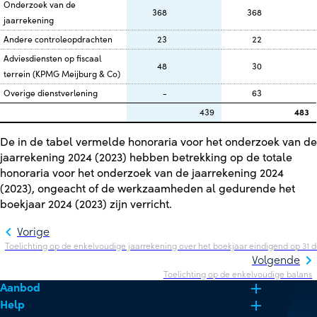
Onderzoek van de
368
368
jaarrekening
Andere controleopdrachten
23
22
Adviesdiensten op fiscaal
48
30
terrein (KPMG Meijburg & Co)
Overige dienstverlening
-
63
439
483
De in de tabel vermelde honoraria voor het onderzoek van de
jaarrekening 2024 (2023) hebben betrekking op de totale
honoraria voor het onderzoek van de jaarrekening 2024
(2023), ongeacht of de werkzaamheden al gedurende het
boekjaar 2024 (2023) zijn verricht.
Vorige
Toelichting op de enkelvoudige jaarrekening over het boekjaar eindigend op 31
Volgende
Toelichting op de enkelvoudige balans
Aanbod
Help