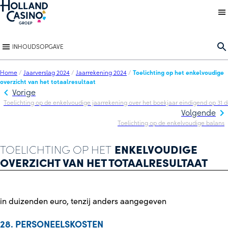
Back to homepage
O
INHOUDSOPGAVE
Home
/
Jaarverslag 2024
/
Jaarrekening 2024
/
Toelichting op het enkelvoudige
overzicht van het totaalresultaat
Vorige
Toelichting op de enkelvoudige jaarrekening over het boekjaar eindigend op 31
Volgende
Toelichting op de enkelvoudige balans
TOELICHTING OP HET
ENKELVOUDIGE
OVERZICHT VAN HET TOTAALRESULTAAT
in duizenden euro, tenzij anders aangegeven
28. PERSONEELSKOSTEN