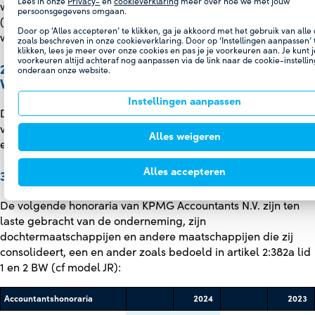
Lees in onze
Privacy-
en
cookieverklaring
meer over hoe we met jouw
werknemers bij Holland Casino, omgerekend naar fte 2.919
persoonsgegevens omgaan.
(2023: 2.876). Hiervan waren 0 personen (2023: 0 personen)
Door op 'Alles accepteren’ te klikken, ga je akkoord met het gebruik van alle
werkzaam buiten Nederland.
zoals beschreven in onze cookieverklaring. Door op ‘Instellingen aanpassen’ 
klikken, lees je meer over onze cookies en pas je je voorkeuren aan. Je kunt j
voorkeuren altijd achteraf nog aanpassen via de link naar de cookie-instelli
29. AANDEEL IN RESULTAAT VAN ONDERNEMINGEN
onderaan onze website.
WAARIN WORDT DEELGENOMEN, NA BELASTINGEN
Instellingen aanpassen
Dit betreft het aandeel van Holland Casino in de resultaten
van zijn deelnemingen, waarvan een bedrag van 0,3 miljoen
Alles weigeren
euro (2023: 0,5 miljoen euro) groepsmaatschappijen betreft.
Alles accepteren
30. ACCOUNTANTSHONORARIA
De volgende honoraria van KPMG Accountants N.V. zijn ten
laste gebracht van de onderneming, zijn
dochtermaatschappijen en andere maatschappijen die zij
consolideert, een en ander zoals bedoeld in artikel 2:382a lid
1 en 2 BW (cf model JR):
Accountantshonoraria
2024
2023