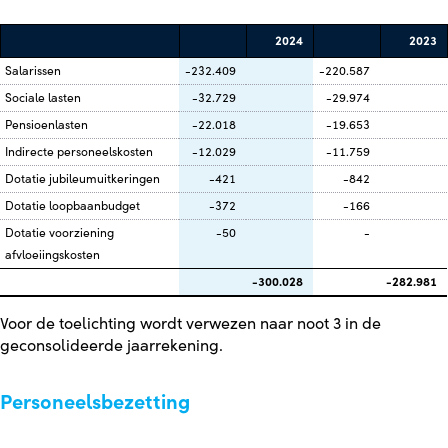
2024
2023
Salarissen
-232.409
-220.587
Sociale lasten
-32.729
-29.974
Pensioenlasten
-22.018
-19.653
Indirecte personeelskosten
-12.029
-11.759
Dotatie jubileumuitkeringen
-421
-842
Dotatie loopbaanbudget
-372
-166
Dotatie voorziening
-50
-
afvloeiingskosten
-300.028
-282.981
Voor de toelichting wordt verwezen naar noot 3 in de
geconsolideerde jaarrekening.
Personeelsbezetting