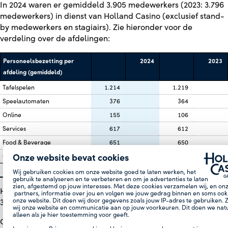
In 2024 waren er gemiddeld 3.905 medewerkers (2023: 3.796
medewerkers) in dienst van Holland Casino (exclusief stand-
by medewerkers en stagiairs). Zie hieronder voor de
verdeling over de afdelingen:
Personeelsbezetting per
2024
2023
afdeling (gemiddeld)
Tafelspelen
1.214
1.219
Speelautomaten
376
364
Online
155
106
Services
617
612
Food & Beverage
651
650
Onze website bevat cookies
Overige
892
845
3.905
3.796
Wij gebruiken cookies om onze website goed te laten werken, het
gebruik te analyseren en te verbeteren en om je advertenties te laten
zien, afgestemd op jouw interesses. Met deze cookies verzamelen wij, en on
Het aantal medewerkers ultimo 2024 was 3.877 (ultimo 2023:
partners, informatie over jou en volgen we jouw gedrag binnen en soms ook
onze website. Dit doen wij door gegevens zoals jouw IP-adres te gebruiken. 
3.834).
wij onze website en communicatie aan op jouw voorkeuren. Dit doen we natu
alleen als je hier toestemming voor geeft.
Gedurende het boekjaar 2024 bedroeg het gemiddeld aantal